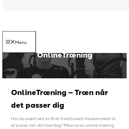
Hop til indhold
(+45) 60 62 06 90
Gørtlervej 6, 5750 Ringe
kontakt@god-form.dk
(+45) 60 62 06 90
kontakt@god-form.dk
Menu
OnlineTræning
OnlineTræning – Træn når
det passer dig
Har du svært ved at få et traditionelt medlemskab til
at passe ind i din hverdag? Med vores online træning