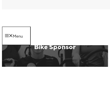
Hop til indhold
(+45) 60 62 06 90
Gørtlervej 6, 5750 Ringe
kontakt@god-form.dk
(+45) 60 62 06 90
kontakt@god-form.dk
Menu
Bike Sponsor